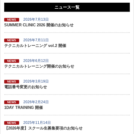
n
a
wi
m
nt
有
ニュース一覧
e
c
tt
ail
er
e
er
e
2026年7月13日
NEWS
SUMMER CLINIC 2026 開催のお知らせ
b
st
o
2026年7月11日
NEWS
テクニカルトレーニング vol.2 開催
o
k
2026年6月12日
NEWS
テクニカルトレーニング開催のお知らせ
2026年3月19日
NEWS
電話番号変更のお知らせ
2026年2月24日
NEWS
1DAY TRAINING 開催
2025年11月14日
NEWS
【2026年度】スクール生募集要項のお知らせ