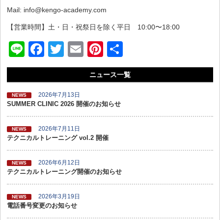
Mail: info@kengo-academy.com
【営業時間】土・日・祝祭日を除く平日 10:00〜18:00
Li
F
T
E
Pi
共
n
a
wi
m
nt
有
ニュース一覧
e
c
tt
ail
er
e
er
e
2026年7月13日
NEWS
SUMMER CLINIC 2026 開催のお知らせ
b
st
o
2026年7月11日
NEWS
テクニカルトレーニング vol.2 開催
o
k
2026年6月12日
NEWS
テクニカルトレーニング開催のお知らせ
2026年3月19日
NEWS
電話番号変更のお知らせ