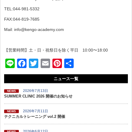
TEL:044-981-5332
FAX:044-819-7685
Mail: info@kengo-academy.com
【営業時間】土・日・祝祭日を除く平日 10:00〜18:00
Li
F
T
E
Pi
共
n
a
wi
m
nt
有
ニュース一覧
e
c
tt
ail
er
e
er
e
2026年7月13日
NEWS
SUMMER CLINIC 2026 開催のお知らせ
b
st
o
2026年7月11日
NEWS
テクニカルトレーニング vol.2 開催
o
k
2026年6月12日
NEWS