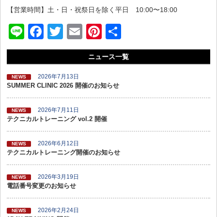
【営業時間】土・日・祝祭日を除く平日 10:00〜18:00
Li
F
T
E
Pi
共
n
a
wi
m
nt
有
ニュース一覧
e
c
tt
ail
er
e
er
e
2026年7月13日
NEWS
SUMMER CLINIC 2026 開催のお知らせ
b
st
o
2026年7月11日
NEWS
テクニカルトレーニング vol.2 開催
o
k
2026年6月12日
NEWS
テクニカルトレーニング開催のお知らせ
2026年3月19日
NEWS
電話番号変更のお知らせ
2026年2月24日
NEWS